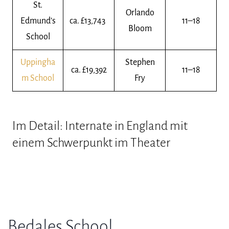
St.
Orlando
Edmund’s
ca. £13,743
11–18
Bloom
School
Uppingha
Stephen
ca. £19,392
11–18
m School
Fry
Im Detail: Internate in England mit
einem Schwerpunkt im Theater
Bedales School