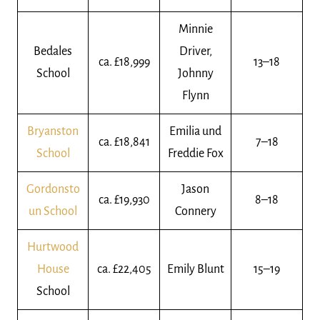
Minnie
Bedales
Driver
,
ca. £18,999
13–18
School
Johnny
Flynn
Bryanston
Emilia und
ca. £18,841
7–18
School
Freddie Fox
Gordonsto
Jason
ca. £19,930
8–18
un School
Connery
Hurtwood
House
ca. £22,405
Emily Blunt
15–19
School