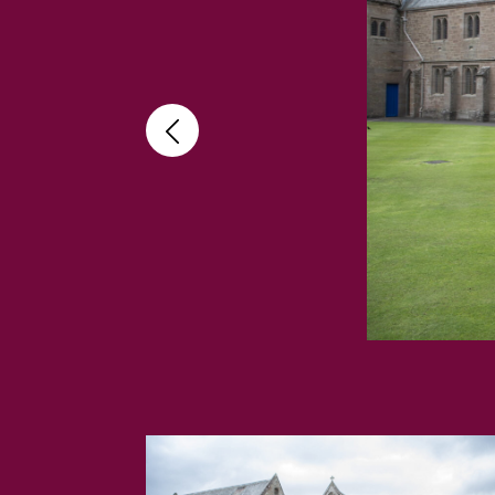
Der Akademis-Ambassador Cory Lowde und de
Bradfield College, 