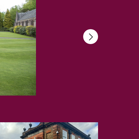
Irfan Latif, Headmaster der Royal Hospital
rnationalen Aufnahme