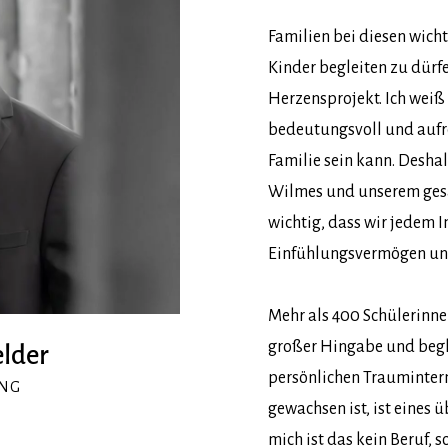
Familien bei diesen wich
Kinder begleiten zu dürfen
Herzensprojekt. Ich weiß
bedeutungsvoll und aufre
Familie sein kann. Deshal
Wilmes und unserem ge
wichtig, dass wir jedem 
Einfühlungsvermögen un
Mehr als 400 Schülerinne
großer Hingabe und begl
elder
persönlichen Trauminter
UNG
gewachsen ist, ist eines ü
mich ist das kein Beruf, 