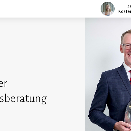
4
Koste
er
tsberatung