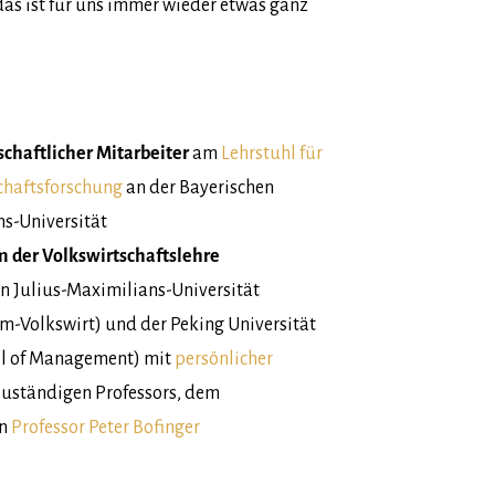
das ist für uns immer wieder etwas ganz
schaftlicher Mitarbeiter
am
Lehrstuhl für
chaftsforschung
an der Bayerischen
ns-Universität
m der Volkswirtschaftslehre
n Julius-Maximilians-Universität
m-Volkswirt) und der Peking Universität
l of Management) mit
persönlicher
zuständigen Professors, dem
en
Professor Peter Bofinger