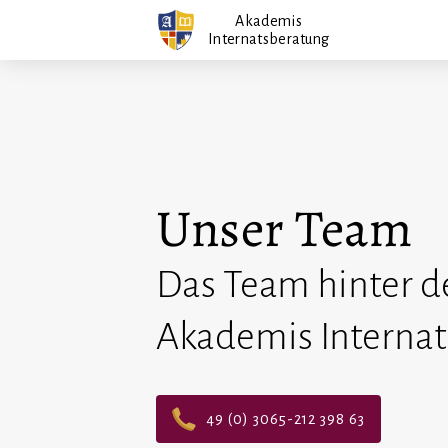
Zum
Akademis
Internatsberatung
Inhalt
springen
Unser Team
Das Team hinter d
Akademis Interna
49 (0) 3065-212 398 63