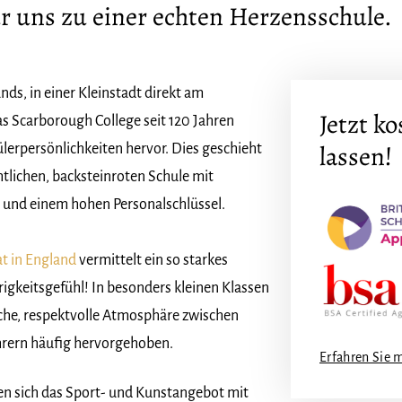
ür uns zu einer echten Herzensschule.
ds, in einer Kleinstadt direkt am
Jetzt k
as Scarborough College seit 120 Jahren
lassen!
ülerpersönlichkeiten hervor. Dies geschieht
htlichen, backsteinroten Schule mit
und einem hohen Personalschlüssel.
at in England
vermittelt ein so starkes
keitsgefühl! In besonders kleinen Klassen
iche, respektvolle Atmosphäre zwischen
hrern häufig hervorgehoben.
Erfahren Sie 
 sich das Sport- und Kunstangebot mit