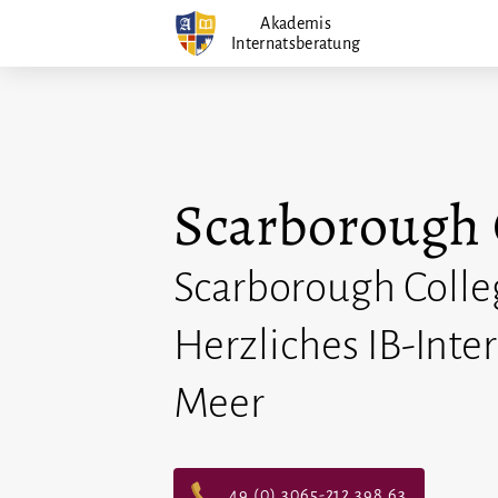
Zum
Akademis
Internatsberatung
Inhalt
springen
Scarborough 
Scarborough Colle
Herzliches IB-Inte
Meer
49 (0) 3065-212 398 63