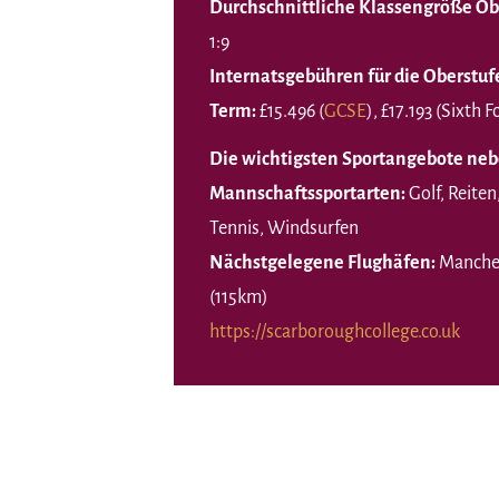
Durchschnittliche Klassengröße Ob
1:9
Internatsgebühren für die Oberstuf
Term:
£15.496 (
GCSE
), £17.193 (Sixth 
Die wichtigsten Sportangebote neb
Mannschaftssportarten:
Golf, Reiten
Tennis, Windsurfen
Nächstgelegene Flughäfen:
Manches
(115km)
https://scarboroughcollege.co.uk