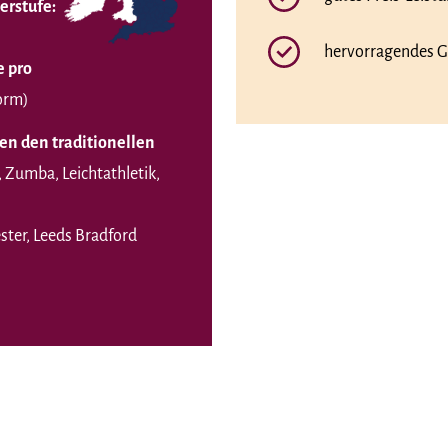
erstufe:
hervorragendes 
e pro
Form)
en den traditionellen
, Zumba, Leichtathletik,
ter, Leeds Bradford