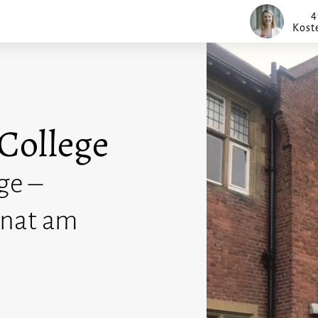
4
Kost
College
ge –
rnat am