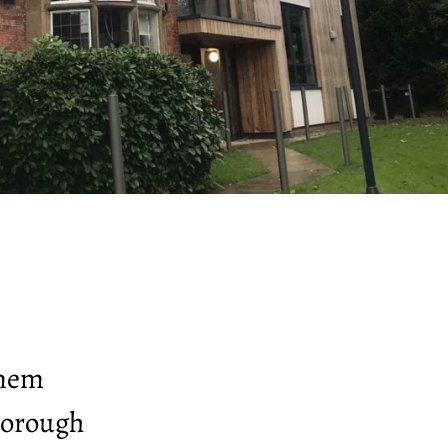
inem
borough