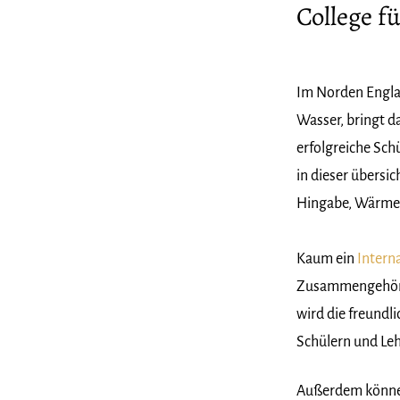
College f
Im Norden Englan
Wasser, bringt d
erfolgreiche Sch
in dieser übersic
Hingabe, Wärme 
Kaum ein
Intern
Zusammengehörig
wird die freundl
Schülern und Le
Außerdem können