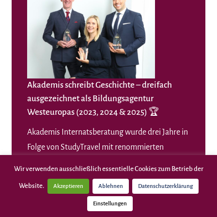
Akademis schreibt Geschichte – dreifach
ausgezeichnet als Bildungsagentur
Westeuropas (2023, 2024 & 2025) 🏆
Akademis
Internatsberatung wurde drei Jahre in
Folge von StudyTravel mit renommierten
internationalen Preisen ausgezeichnet:
Wir verwenden ausschließlich essentielle Cookies zum Betrieb der
2025 & 2024:
Gewinner des StudyTravel
Website.
Akzeptieren
Ablehnen
Datenschutzerklärung
Secondary School Awards (Kategorie
Einstellungen
„Bildungsagentur Westeuropas“)