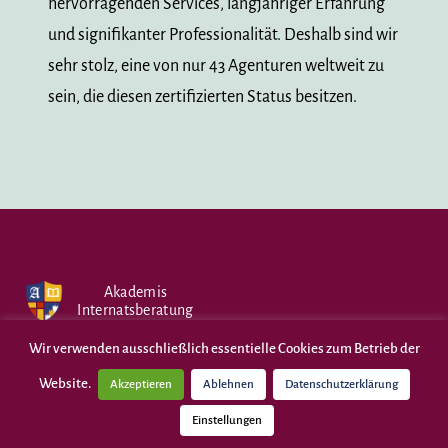
hervorragenden Services, langjähriger Erfahrung
und signifikanter Professionalität. Deshalb sind wir
sehr stolz, eine von nur 43 Agenturen weltweit zu
sein, die diesen zertifizierten Status besitzen.
Akademis
Internatsberatung
Wir verwenden ausschließlich essentielle Cookies zum Betrieb der
Akademis gewinnt den StudyTravel Star
Website.
Akzeptieren
Ablehnen
Datenschutzerklärung
Award!
Einstellungen