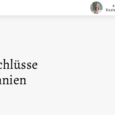
4
Kost
chlüsse
nnien