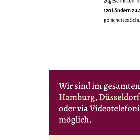
zugeschnitten, d
120 Ländern zu 
gefächertes Sch
Wir sind im gesamten
Hamburg, Düsseldorf,
oder via Videotelefon
möglich.