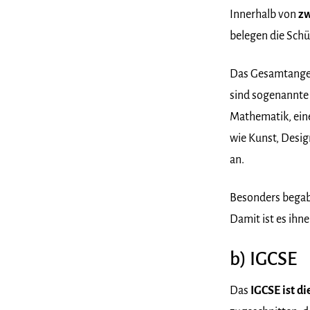
Innerhalb von
zw
belegen die Schül
Das Gesamtangebo
sind sogenannt
Mathematik, ein
wie Kunst, Desig
an.
Besonders begab
Damit ist es ihn
b) IGCSE
Das
IGCSE ist d