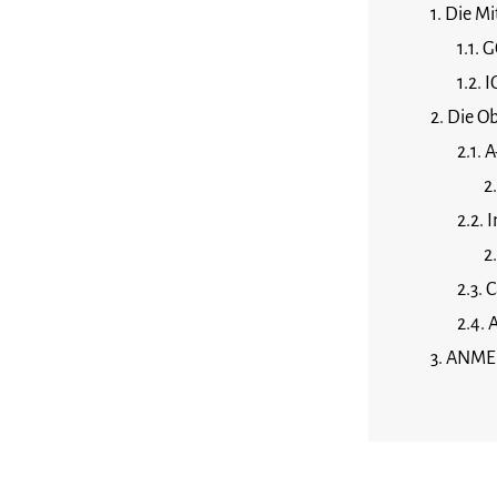
Die Mi
G
I
Die Ob
A
I
C
A
ANMER