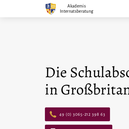
Zum
Akademis
Internatsberatung
Inhalt
springen
Die Schulabs
in Großbrita
49 (0) 3065-212 398 63