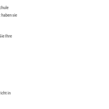
chule
t haben sie
Sie Ihre
icht in