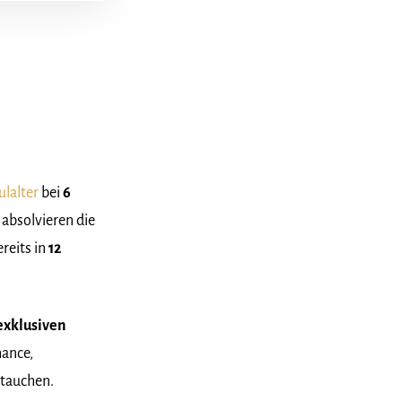
ulalter
bei
6
o absolvieren die
reits in
12
exklusiven
hance,
utauchen.