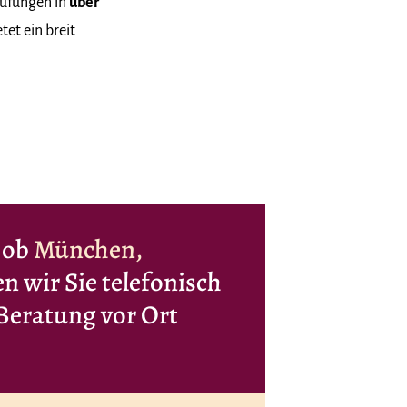
Prüfungen in
über
et ein breit
 ob
München,
en wir Sie telefonisch
 Beratung vor Ort