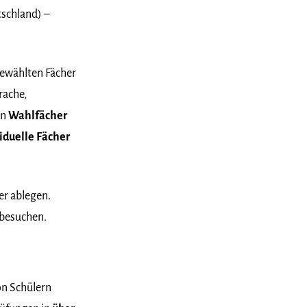
utschland) –
gewählten Fächer
rache,
en
Wahlfächer
iduelle Fächer
er ablegen.
 besuchen.
on Schülern