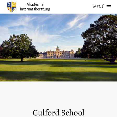
Zum
Akademis
MENÜ
Internatsberatung
Inhalt
springen
Culford School