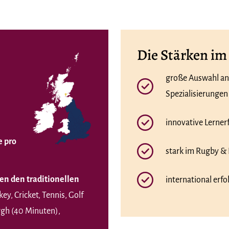
Die Stärken im
große Auswahl an
Spezialisierungen
innovative Lerner
e pro
stark im Rugby &
en den traditionellen
international erfo
y, Cricket, Tennis, Golf
gh (40 Minuten),