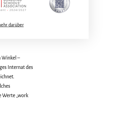
mehr darüber
n Winkel –
ges Internat des
ichnet.
lches
ie Werte „work