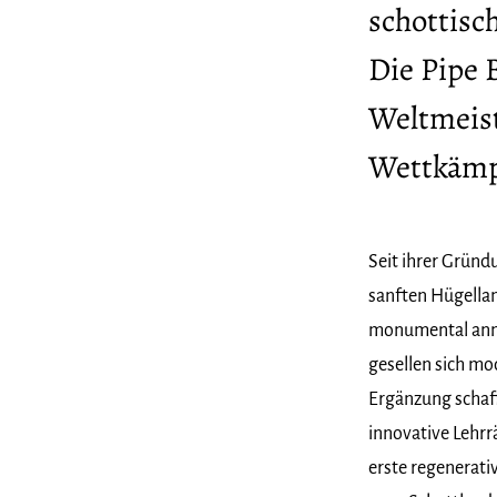
schottisc
Die Pipe 
Weltmeist
Wettkämp
Seit ihrer Gründu
sanften Hügella
monumental anm
gesellen sich mo
Ergänzung schaf
innovative Lehr
erste regenerativ