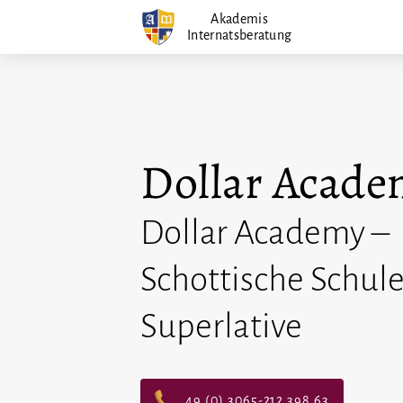
Zum
Akademis
Internatsberatung
Inhalt
springen
Dollar Acade
Dollar Academy –
Schottische Schule
Superlative
49 (0) 3065-212 398 63