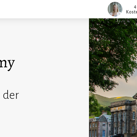
4
Kost
my
 der