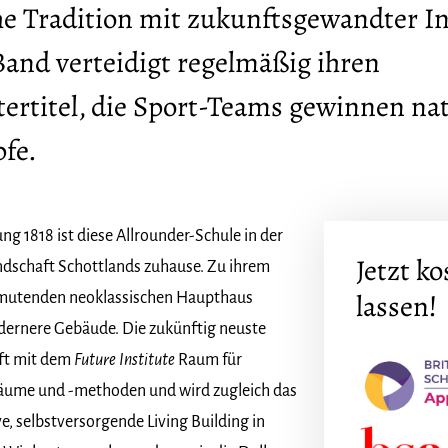
he Tradition mit zukunftsgewandter I
Band verteidigt regelmäßig ihren
ertitel, die Sport-Teams gewinnen nat
fe.
ng 1818 ist diese Allrounder-Schule in der
Jetzt k
ndschaft Schottlands zuhause. Zu ihrem
lassen!
utenden neoklassischen Haupthaus
dernere Gebäude. Die zukünftig neuste
ft mit dem
Future Institute
Raum für
räume und -methoden und wird zugleich das
e, selbstversorgende Living Building in